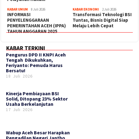
KABAR UMUM
8 Juli 2026
KABAR EKONOMI
2 Juli 2026
INFORMASI
Transformasi Teknologi BSI
PENYELENGGARAAN
Tuntas, Bisnis Digital Siap
PEMERINTAHAN ACEH (IPPA)
Melaju Lebih Cepat
TAHUN ANGGARAN 2025
KABAR TERKINI
‎Pengurus DPD II KNPI Aceh
Tengah Dikukuhkan,
Feriyanto: Pemuda Harus
Bersatu!
18 Juli 2026
Kinerja Pembiayaan BSI
Solid, Ditopang 23% Sektor
Usaha Berkelanjutan
17 Juli 2026
Wabup Aceh Besar Harapkan
Pengadilan Negeri Jantho