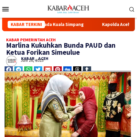
ovasi Masjid Syuhada Kuala Simpang
KABAR TERKINI
Kapolda Aceh Hadiri 
KABAR PEMERINTAH ACEH
Marlina Kukuhkan Bunda PAUD dan
Ketua Forikan Simeulue
KABAR_ ACEH
Juni 26, 2025