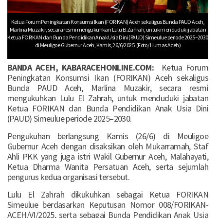
Ketua Forum Peningkatan Konsumsi Ikan (FORIKAN) Aceh sekaligus Bunda PAUD Aceh,
Marlina Muzakir, secara resmi mengukuhkan Lulu El Zahrah, untuk menduduki jabatan
Ketua FORIKAN dan Bunda Pendidikan Anak Usia Dini (PAUD) Simeulue periode 2025–2030
di Meuligoe Gubernur Aceh, Kamis, 26/6/2025. (Foto/ Humas Aceh)
BANDA ACEH, KABARACEHONLINE.COM:
Ketua Forum
Peningkatan Konsumsi Ikan (FORIKAN) Aceh sekaligus
Bunda PAUD Aceh, Marlina Muzakir, secara resmi
mengukuhkan Lulu El Zahrah, untuk menduduki jabatan
Ketua FORIKAN dan Bunda Pendidikan Anak Usia Dini
(PAUD) Simeulue periode 2025–2030.
Pengukuhan berlangsung Kamis (26/6) di Meuligoe
Gubernur Aceh dengan disaksikan oleh Mukarramah, Staf
Ahli PKK yang juga istri Wakil Gubernur Aceh, Malahayati,
Ketua Dharma Wanita Persatuan Aceh, serta sejumlah
pengurus kedua organisasi tersebut.
Lulu El Zahrah dikukuhkan sebagai Ketua FORIKAN
Simeulue berdasarkan Keputusan Nomor 008/FORIKAN-
ACEH/VI/2025, serta sebagai Bunda Pendidikan Anak Usia