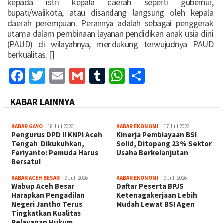
kepada istri kepala daerah seperti gubernur,
bupati/walikota, atau disandang langsung oleh kepala
daerah perempuan. Perannya adalah sebagai penggerak
utama dalam pembinaan layanan pendidikan anak usia dini
(PAUD) di wilayahnya, mendukung terwujudnya PAUD
berkualitas. []
Facebook
Twitter
Email
Gmail
Tumblr
WhatsApp
Share
KABAR LAINNYA
KABAR GAYO
18 Juli 2026
KABAR EKONOMI
17 Juli 2026
‎Pengurus DPD II KNPI Aceh
Kinerja Pembiayaan BSI
Tengah Dikukuhkan,
Solid, Ditopang 23% Sektor
Feriyanto: Pemuda Harus
Usaha Berkelanjutan
Bersatu!
KABAR ACEH BESAR
9 Juli 2026
KABAR EKONOMI
9 Juli 2026
Wabup Aceh Besar
Daftar Peserta BPJS
Harapkan Pengadilan
Ketenagakerjaan Lebih
Negeri Jantho Terus
Mudah Lewat BSI Agen
Tingkatkan Kualitas
Pelayanan Hukum