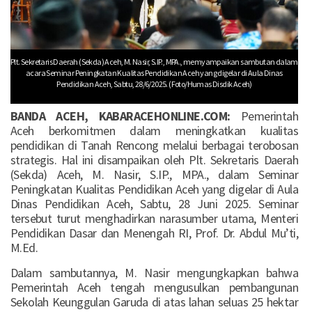
Plt. Sekretaris Daerah (Sekda) Aceh, M. Nasir, S.IP., MPA., memyampaikan sambutan dalam
acara Seminar Peningkatan Kualitas Pendidikan Aceh yang digelar di Aula Dinas
Pendidikan Aceh, Sabtu, 28/6/2025. (Foto/Humas Disdik Aceh)
BANDA ACEH, KABARACEHONLINE.COM:
Pemerintah
Aceh berkomitmen dalam meningkatkan kualitas
pendidikan di Tanah Rencong melalui berbagai terobosan
strategis. Hal ini disampaikan oleh Plt. Sekretaris Daerah
(Sekda) Aceh, M. Nasir, S.IP., MPA., dalam Seminar
Peningkatan Kualitas Pendidikan Aceh yang digelar di Aula
Dinas Pendidikan Aceh, Sabtu, 28 Juni 2025. Seminar
tersebut turut menghadirkan narasumber utama, Menteri
Pendidikan Dasar dan Menengah RI, Prof. Dr. Abdul Mu’ti,
M.Ed.
Dalam sambutannya, M. Nasir mengungkapkan bahwa
Pemerintah Aceh tengah mengusulkan pembangunan
Sekolah Keunggulan Garuda di atas lahan seluas 25 hektar