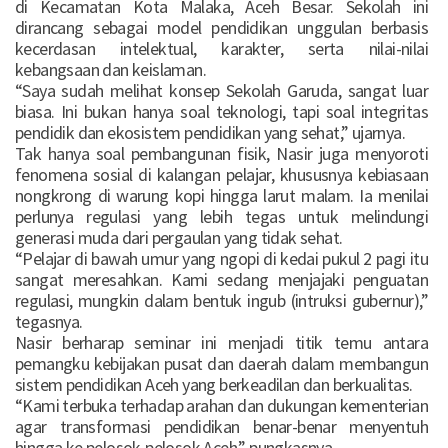
di Kecamatan Kota Malaka, Aceh Besar. Sekolah ini
dirancang sebagai model pendidikan unggulan berbasis
kecerdasan intelektual, karakter, serta nilai-nilai
kebangsaan dan keislaman.
“Saya sudah melihat konsep Sekolah Garuda, sangat luar
biasa. Ini bukan hanya soal teknologi, tapi soal integritas
pendidik dan ekosistem pendidikan yang sehat,” ujarnya.
Tak hanya soal pembangunan fisik, Nasir juga menyoroti
fenomena sosial di kalangan pelajar, khususnya kebiasaan
nongkrong di warung kopi hingga larut malam. Ia menilai
perlunya regulasi yang lebih tegas untuk melindungi
generasi muda dari pergaulan yang tidak sehat.
“Pelajar di bawah umur yang ngopi di kedai pukul 2 pagi itu
sangat meresahkan. Kami sedang menjajaki penguatan
regulasi, mungkin dalam bentuk ingub (intruksi gubernur),”
tegasnya.
Nasir berharap seminar ini menjadi titik temu antara
pemangku kebijakan pusat dan daerah dalam membangun
sistem pendidikan Aceh yang berkeadilan dan berkualitas.
“Kami terbuka terhadap arahan dan dukungan kementerian
agar transformasi pendidikan benar-benar menyentuh
hingga ke pelosok-pelosok Aceh,” pungkasnya.