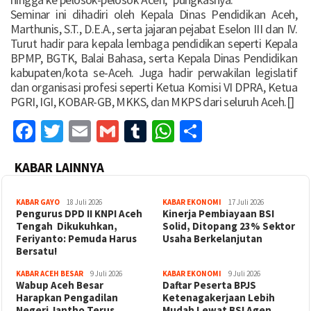
Seminar ini dihadiri oleh Kepala Dinas Pendidikan Aceh,
Marthunis, S.T., D.E.A., serta jajaran pejabat Eselon III dan IV.
Turut hadir para kepala lembaga pendidikan seperti Kepala
BPMP, BGTK, Balai Bahasa, serta Kepala Dinas Pendidikan
kabupaten/kota se-Aceh. Juga hadir perwakilan legislatif
dan organisasi profesi seperti Ketua Komisi VI DPRA, Ketua
PGRI, IGI, KOBAR-GB, MKKS, dan MKPS dari seluruh Aceh.[]
Facebook
Twitter
Email
Gmail
Tumblr
WhatsApp
Share
KABAR LAINNYA
KABAR GAYO
18 Juli 2026
KABAR EKONOMI
17 Juli 2026
‎Pengurus DPD II KNPI Aceh
Kinerja Pembiayaan BSI
Tengah Dikukuhkan,
Solid, Ditopang 23% Sektor
Feriyanto: Pemuda Harus
Usaha Berkelanjutan
Bersatu!
KABAR ACEH BESAR
9 Juli 2026
KABAR EKONOMI
9 Juli 2026
Wabup Aceh Besar
Daftar Peserta BPJS
Harapkan Pengadilan
Ketenagakerjaan Lebih
Negeri Jantho Terus
Mudah Lewat BSI Agen