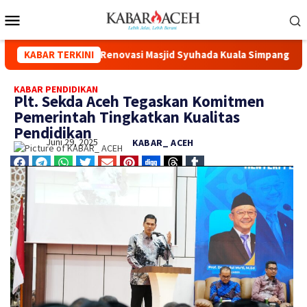
sial Melalui Renovasi Masjid Syuhada Kuala Simpang
KABAR TERKINI
Kap
KABAR PENDIDIKAN
Plt. Sekda Aceh Tegaskan Komitmen
Pemerintah Tingkatkan Kualitas
Pendidikan
Juni 29, 2025
KABAR_ ACEH