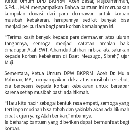
Ketua Umum DPD BKPRMI Aceh Besar, Mujiburrahman,
S.Pd.I., M.M menyampaikan Bahwa bantuan ini merupakan
kumpulan donasi dari para dermawan untuk korban
musibah kebakaran, harapannya sedikit banyak bisa
menjadi pelipur lara bagi para korban kemalangan ini.
“Terima kasih banyak kepada para dermawan atas uluran
tangannya, semoga menjadi catatan amalan baik
dihadapan Allah SWT. Alhamdulillah hari ini bisa kita salurkan
kepada korban kebakaran di Baet Meusugo, Sibreh,” ujar
Muji.
Sementara, Ketua Umum DPW BKPRMI Aceh Dr. Mulia
Rahman, MA, menyampaikan duka atas musibah tersebut,
dia berpesan kepada korban kebakaran untuk bersabar
karena setiap musibah pasti ada hikmah.
“Haru kita hadir sebagai bentuk rasa empati, semoga yang
tertimpa musibah bisa tabah dan yakinlah akan ada hikmah
dibalik ujian yang Allah berikan,” imbuhnya.
Ia berharap bantuan yang diberikan dapat bermanfaat bagi
korban.