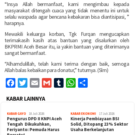
“Insya Allah bermanfaat, kami mengimbau kepada
masyarakat ditengah cuaca yang tidak menentu ini untuk
selalu waspada agar bencana kebakaran bisa diantisipasi, ”
harapnya.
Mewakili keluarga korban, Tgk Furqan mengucapkan
terimakasih kasih atas bantuan yang disalurkan oleh
BKPRMI Aceh Besar itu, ia yakin bantuan yang diterimanya
sangat bermanfaat.
“Alhamdulillah, telah kami terima dengan baik, semoga
Allah balas kebaikan para donatur,” tuturnya. (Slm)
Facebook
Twitter
Email
Gmail
Tumblr
WhatsApp
Share
KABAR LAINNYA
KABAR GAYO
18 Juli 2026
KABAR EKONOMI
17 Juli 2026
‎Pengurus DPD II KNPI Aceh
Kinerja Pembiayaan BSI
Tengah Dikukuhkan,
Solid, Ditopang 23% Sektor
Feriyanto: Pemuda Harus
Usaha Berkelanjutan
Bersatu!