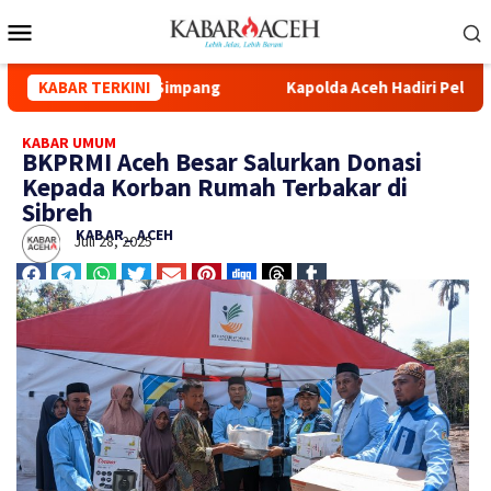
d Syuhada Kuala Simpang
KABAR TERKINI
Kapolda Aceh Hadiri Pelepasan 
KABAR UMUM
BKPRMI Aceh Besar Salurkan Donasi
Kepada Korban Rumah Terbakar di
Sibreh
KABAR_ ACEH
Juli 28, 2025