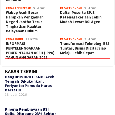
KABAR ACEH BESAR
9 Juli 2026
KABAR EKONOMI
9 Juli 2026
Wabup Aceh Besar
Daftar Peserta BPJS
Harapkan Pengadilan
Ketenagakerjaan Lebih
Negeri Jantho Terus
Mudah Lewat BSI Agen
Tingkatkan Kualitas
Pelayanan Hukum
KABAR UMUM
8 Juli 2026
KABAR EKONOMI
2 Juli 2026
INFORMASI
Transformasi Teknologi BSI
PENYELENGGARAAN
Tuntas, Bisnis Digital Siap
PEMERINTAHAN ACEH (IPPA)
Melaju Lebih Cepat
TAHUN ANGGARAN 2025
KABAR TERKINI
‎Pengurus DPD II KNPI Aceh
Tengah Dikukuhkan,
Feriyanto: Pemuda Harus
Bersatu!
18 Juli 2026
Kinerja Pembiayaan BSI
Solid, Ditopang 23% Sektor