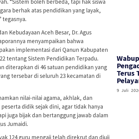
h. “Sistem boleh berbeda, tapi hak siswa
gara berhak atas pendidikan yang layak,
 tegasnya.
 dan Kebudayaan Aceh Besar, Dr. Agus
m laporannya menyampaikan bahwa
upakan implementasi dari Qanun Kabupaten
Wabup
22 tentang Sistem Pendidikan Terpadu.
Pengad
n diterapkan di 46 satuan pendidikan yang
Terus 
 yang tersebar di seluruh 23 kecamatan di
Pelay
9 Juli 202
amkan nilai-nilai agama, akhlak, dan
 peserta didik sejak dini, agar tidak hanya
tapi juga bijak dan bertanggung jawab dalam
gus Jumaidi.
k 124 guru mengaji telah direkrut dan diuji