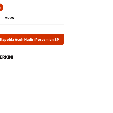
n
MUDA
adiri Peresmian SPPG dan Gudang Ketahanan Pangan Polri oleh 
ERKINI