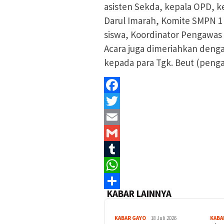
asisten Sekda, kepala OPD, k
Darul Imarah, Komite SMPN 1 
siswa, Koordinator Pengawas 
Acara juga dimeriahkan denga
kepada para Tgk. Beut (pengaja
Facebook
Twitter
Email
Gmail
Tumblr
WhatsApp
KABAR LAINNYA
Share
KABAR GAYO
18 Juli 2026
KABA