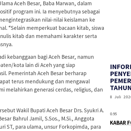
Ulama Aceh Besar, Baba Marwan, dalam
itif program ini. Ia menyebutnya sebagai
gintegrasikan nilai-nilai keislaman ke
al. “Selain memperkuat bacaan kitab, siswa
enulis kitab dan memahami karakter serta
asnya.
jadi kebanggaan bagi Aceh Besar, namun
aten/kota lain di Aceh yang siap
INFOR
PENYE
sil. Pemerintah Aceh Besar berharap
PEMER
dapat terus mendukung dan mengawal
TAHUN
i melahirkan generasi cerdas, religius, dan
8 Juli 202
rsebut Wakil Bupati Aceh Besar Drs. Syukri A.
Besar Bahrul Jamil, S.Sos., M.Si., Anggota
KABAR 
ri ST, para ulama, unsur Forkopimda, para