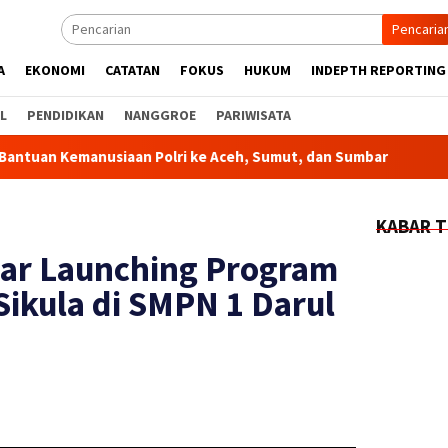
Pencaria
A
EKONOMI
CATATAN
FOKUS
HUKUM
INDEPTH REPORTING
L
PENDIDIKAN
NANGGROE
PARIWISATA
usiaan Polri ke Aceh, Sumut, dan Sumbar
Kapolda Aceh H
KABAR T
sar Launching Program
Sikula di SMPN 1 Darul