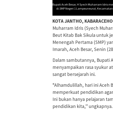
Bupati Aceh Besar, H Syech Muharram Idris m
di.SMP Negeri 1 Lampeuneurut, Kecamatan D
KOTA JANTHO, KABARACEHO
Muharram Idris (Syech Muhar
Beut Kitab Bak Sikula untuk j
Menengah Pertama (SMP) yang
Imarah, Aceh Besar, Senin (28
Dalam sambutannya, Bupati Ac
menyampaikan rasa syukur at
sangat bersejarah ini.
“Alhamdulillah, hari ini Aceh
memperkuat pendidikan agama
Ini bukan hanya pelajaran tam
pendidikan kita,” ungkapnya.