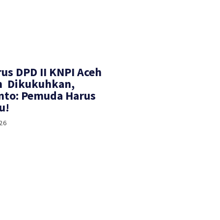
rus DPD II KNPI Aceh
h Dikukuhkan,
nto: Pemuda Harus
u!
26