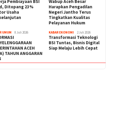
erja Pembiayaan BSI
Wabup Aceh Besar
id, Ditopang 23%
Harapkan Pengadilan
tor Usaha
Negeri Jantho Terus
kelanjutan
Tingkatkan Kualitas
Pelayanan Hukum
R UMUM
8 Juli 2026
KABAR EKONOMI
2 Juli 2026
ORMASI
Transformasi Teknologi
YELENGGARAAN
BSI Tuntas, Bisnis Digital
ERINTAHAN ACEH
Siap Melaju Lebih Cepat
PA) TAHUN ANGGARAN
5