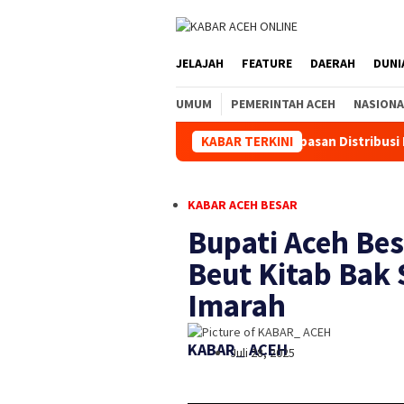
JELAJAH
FEATURE
DAERAH
DUNI
UMUM
PEMERINTAH ACEH
NASIONA
Kapolda Aceh Hadiri Pelepasan Distribusi Bantuan Keman
KABAR TERKINI
KABAR ACEH BESAR
Bupati Aceh Be
Beut Kitab Bak 
Imarah
KABAR_ ACEH
Juli 28, 2025