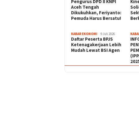
‎Pengurus DPD II KNPI
Kin
Aceh Tengah
Sol
Dikukuhkan, Feriyanto:
Sek
Pemuda Harus Bersatu!
Ber
KABAR EKONOMI
9 Juli 2026
KABA
Daftar Peserta BPJS
INF
Ketenagakerjaan Lebih
PEN
Mudah Lewat BSI Agen
PEM
(IP
202