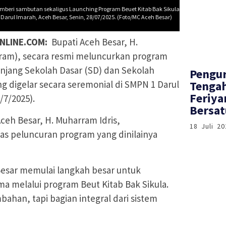
emberi sambutan sekaligus Launching Program Beuet Kitab Bak Sikula
arul Imarah, Aceh Besar, Senin, 28/07/2025. (Foto/MC Aceh Besar)
NLINE.COM:
Bupati Aceh Besar, H.
ram), secara resmi meluncurkan program
enjang Sekolah Dasar (SD) dan Sekolah
‎Pengu
 digelar secara seremonial di SMPN 1 Darul
Tenga
Feriya
/7/2025).
Bersat
eh Besar, H. Muharram Idris,
18 Juli 20
as peluncuran program yang dinilainya
 Besar memulai langkah besar untuk
 melalui program Beut Kitab Bak Sikula.
bahan, tapi bagian integral dari sistem