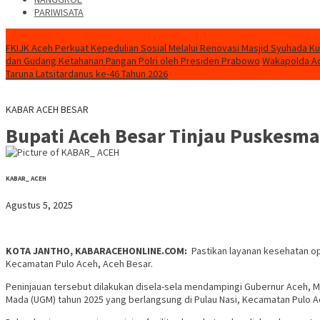
PARIWISATA
KABAR TERKINI
FKIJK Aceh Perkuat Kepedulian Sosial Melalui Renovasi Masjid Syuhada K
dan Gudang Ketahanan Pangan Polri oleh Presiden Prabowo
Wakapolda Ac
Taruna Latsitardanus ke-46 Tahun 2026
KABAR ACEH BESAR
Bupati Aceh Besar Tinjau Puskesma
KABAR_ ACEH
Agustus 5, 2025
KOTA JANTHO, KABARACEHONLINE.COM:
Pastikan layanan kesehatan op
Kecamatan Pulo Aceh, Aceh Besar.
Peninjauan tersebut dilakukan disela-sela mendampingi Gubernur Aceh, 
Mada (UGM) tahun 2025 yang berlangsung di Pulau Nasi, Kecamatan Pulo A