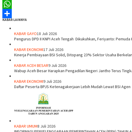
Tumblr
WhatsApp
KABAR LAINNYA
Share
KABAR GAYO
18 Juli 2026
‎Pengurus DPD II KNPI Aceh Tengah Dikukuhkan, Feriyanto: Pemuda 
KABAR EKONOMI
17 Juli 2026
Kinerja Pembiayaan BSI Solid, Ditopang 23% Sektor Usaha Berkelan
KABAR ACEH BESAR
9 Juli 2026
Wabup Aceh Besar Harapkan Pengadilan Negeri Jantho Terus Tingk
KABAR EKONOMI
9 Juli 2026
Daftar Peserta BPJS Ketenagakerjaan Lebih Mudah Lewat BSI Agen
KABAR UMUM
8 Juli 2026
INFORMASI PENYELENGGARAAN PEMERINTAHAN ACEH (IPPA) TAHUN 