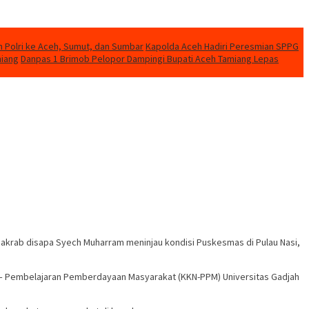
n Polri ke Aceh, Sumut, dan Sumbar
Kapolda Aceh Hadiri Peresmian SPPG
miang
Danpas 1 Brimob Pelopor Dampingi Bupati Aceh Tamiang Lepas
u akrab disapa Syech Muharram meninjau kondisi Puskesmas di Pulau Nasi,
a – Pembelajaran Pemberdayaan Masyarakat (KKN-PPM) Universitas Gadjah