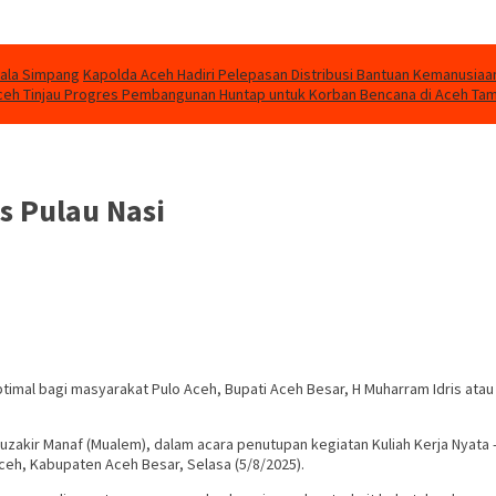
uala Simpang
Kapolda Aceh Hadiri Pelepasan Distribusi Bantuan Kemanusiaa
eh Tinjau Progres Pembangunan Huntap untuk Korban Bencana di Aceh Ta
s Pulau Nasi
timal bagi masyarakat Pulo Aceh, Bupati Aceh Besar, H Muharram Idris ata
Muzakir Manaf (Mualem), dalam acara penutupan kegiatan Kuliah Kerja Nyat
ceh, Kabupaten Aceh Besar, Selasa (5/8/2025).