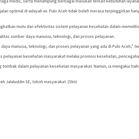
 tenaga medis, serta menampung berbagai masukan terkait kebutuhan layana
an optimal di wilayah ini. Pulo Aceh tidak boleh merasa terpinggirkan hany
gkatkan mutu dan efektivitas sistem pelayanan kesehatan dalam memelih
ualitas sumber daya manusia, teknologi, dan proses pelayanan.
er daya manusia, teknologi, dan proses pelayanan yang ada di Pulo Aceh,” t
as pelayanan kesehatan masyarakat melalui promosi kesehatan, pencegahan 
ung tombak dalam pelayanan kesehatan masyarakat. Namun, ia mengakui b
eh Jalaluddin SE, tokoh masyarakat. (Slm)