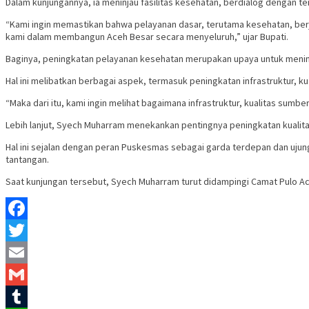
Dalam kunjungannya, ia meninjau fasilitas kesehatan, berdialog dengan
“Kami ingin memastikan bahwa pelayanan dasar, terutama kesehatan, berjal
kami dalam membangun Aceh Besar secara menyeluruh,” ujar Bupati.
Baginya, peningkatan pelayanan kesehatan merupakan upaya untuk menin
Hal ini melibatkan berbagai aspek, termasuk peningkatan infrastruktur, k
“Maka dari itu, kami ingin melihat bagaimana infrastruktur, kualitas sumb
Lebih lanjut, Syech Muharram menekankan pentingnya peningkatan kualit
Hal ini sejalan dengan peran Puskesmas sebagai garda terdepan dan uj
tantangan.
Saat kunjungan tersebut, Syech Muharram turut didampingi Camat Pulo Ac
Facebook
Twitter
Email
Gmail