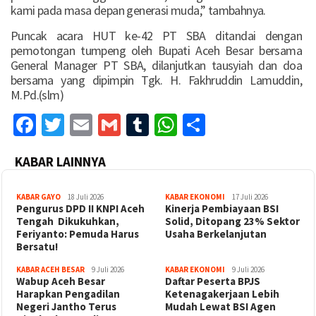
kami pada masa depan generasi muda,” tambahnya.
Puncak acara HUT ke-42 PT SBA ditandai dengan
pemotongan tumpeng oleh Bupati Aceh Besar bersama
General Manager PT SBA, dilanjutkan tausyiah dan doa
bersama yang dipimpin Tgk. H. Fakhruddin Lamuddin,
M.Pd.(slm)
Facebook
Twitter
Email
Gmail
Tumblr
WhatsApp
Share
KABAR LAINNYA
KABAR GAYO
18 Juli 2026
KABAR EKONOMI
17 Juli 2026
‎Pengurus DPD II KNPI Aceh
Kinerja Pembiayaan BSI
Tengah Dikukuhkan,
Solid, Ditopang 23% Sektor
Feriyanto: Pemuda Harus
Usaha Berkelanjutan
Bersatu!
KABAR ACEH BESAR
9 Juli 2026
KABAR EKONOMI
9 Juli 2026
Wabup Aceh Besar
Daftar Peserta BPJS
Harapkan Pengadilan
Ketenagakerjaan Lebih
Negeri Jantho Terus
Mudah Lewat BSI Agen