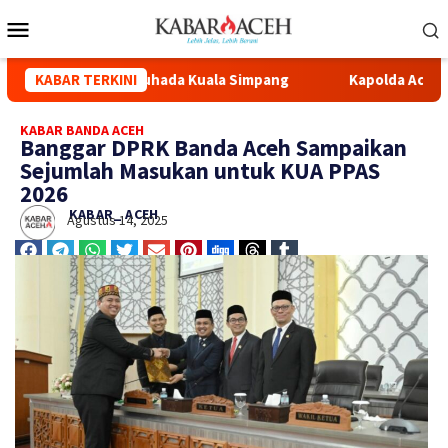
asi Masjid Syuhada Kuala Simpang
KABAR TERKINI
Kapolda Aceh Hadiri Pe
KABAR BANDA ACEH
Banggar DPRK Banda Aceh Sampaikan
Sejumlah Masukan untuk KUA PPAS
2026
KABAR_ ACEH
Agustus 14, 2025