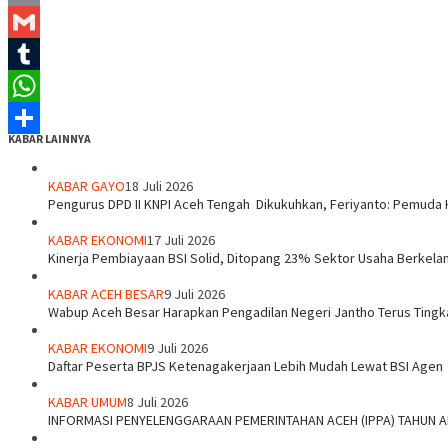
Email
Gmail
Tumblr
WhatsApp
KABAR LAINNYA
Share
KABAR GAYO
18 Juli 2026
‎Pengurus DPD II KNPI Aceh Tengah Dikukuhkan, Feriyanto: Pemuda 
KABAR EKONOMI
17 Juli 2026
Kinerja Pembiayaan BSI Solid, Ditopang 23% Sektor Usaha Berkelan
KABAR ACEH BESAR
9 Juli 2026
Wabup Aceh Besar Harapkan Pengadilan Negeri Jantho Terus Tingk
KABAR EKONOMI
9 Juli 2026
Daftar Peserta BPJS Ketenagakerjaan Lebih Mudah Lewat BSI Agen
KABAR UMUM
8 Juli 2026
INFORMASI PENYELENGGARAAN PEMERINTAHAN ACEH (IPPA) TAHUN 