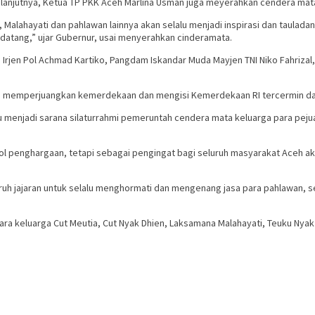
elanjutnya, Ketua TP PKK Aceh Marlina Usman juga meyerahkan cendera ma
 Malahayati dan pahlawan lainnya akan selalu menjadi inspirasi dan taulad
ndatang,” ujar Gubernur, usai menyerahkan cinderamata.
 Irjen Pol Achmad Kartiko, Pangdam Iskandar Muda Mayjen TNI Niko Fahrizal, 
 memperjuangkan kemerdekaan dan mengisi Kemerdekaan RI tercermin dari 
 menjadi sarana silaturrahmi pemeruntah cendera mata keluarga para pejua
 penghargaan, tetapi sebagai pengingat bagi seluruh masyarakat Aceh a
uh jajaran untuk selalu menghormati dan mengenang jasa para pahlawan, ser
ara keluarga Cut Meutia, Cut Nyak Dhien, Laksamana Malahayati, Teuku Nyak