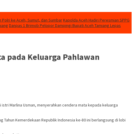
n Polri ke Aceh, Sumut, dan Sumbar
Kapolda Aceh Hadiri Peresmian SPPG
miang
Danpas 1 Brimob Pelopor Dampingi Bupati Aceh Tamiang Lepas
ata pada Keluarga Pahlawan
 istri Marlina Usman, menyerahkan cendera mata kepada keluarga
g Tahun Kemerdekaan Republik Indonesia ke-80 ini berlangsung di lobi