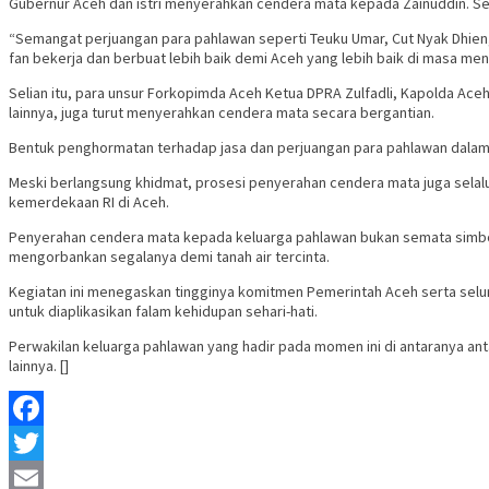
Gubernur Aceh dan istri menyerahkan cendera mata kepada Zainuddin. S
“Semangat perjuangan para pahlawan seperti Teuku Umar, Cut Nyak Dhien,
fan bekerja dan berbuat lebih baik demi Aceh yang lebih baik di masa me
Selian itu, para unsur Forkopimda Aceh Ketua DPRA Zulfadli, Kapolda Aceh
lainnya, juga turut menyerahkan cendera mata secara bergantian.
Bentuk penghormatan terhadap jasa dan perjuangan para pahlawan dalam
Meski berlangsung khidmat, prosesi penyerahan cendera mata juga selalu
kemerdekaan RI di Aceh.
Penyerahan cendera mata kepada keluarga pahlawan bukan semata simbol
mengorbankan segalanya demi tanah air tercinta.
Kegiatan ini menegaskan tingginya komitmen Pemerintah Aceh serta selur
untuk diaplikasikan falam kehidupan sehari-hati.
Perwakilan keluarga pahlawan yang hadir pada momen ini di antaranya ant
lainnya. []
Facebook
Twitter