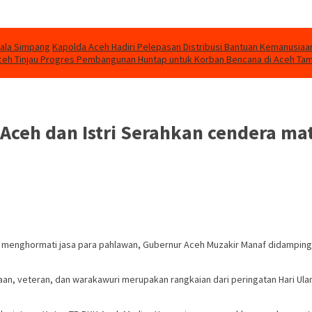
uala Simpang
Kapolda Aceh Hadiri Pelepasan Distribusi Bantuan Kemanusiaa
eh Tinjau Progres Pembangunan Huntap untuk Korban Bencana di Aceh Ta
 Aceh dan Istri Serahkan cendera m
menghormati jasa para pahlawan, Gubernur Aceh Muzakir Manaf didampingi
, veteran, dan warakawuri merupakan rangkaian dari peringatan Hari Ulan