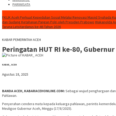
PARIWISATA
KABAR TERKINI
FKIJK Aceh Perkuat Kepedulian Sosial Melalui Renovasi Masjid Syuhada K
dan Gudang Ketahanan Pangan Polri oleh Presiden Prabowo
Wakapolda Ac
Taruna Latsitardanus ke-46 Tahun 2026
KABAR PEMERINTAH ACEH
Peringatan HUT RI ke-80, Gubernur
KABAR_ ACEH
Agustus 18, 2025
BANDA ACEH, KABARACEHONLINE.COM:
Sebagai wujud penghargaan dan 
Pahlawan.
Penyerahan cendera mata kepada keluarga pahlawan, perintis kemerdekaan
Meuligoe Gubernur Aceh, Minggu (17/8/2025).