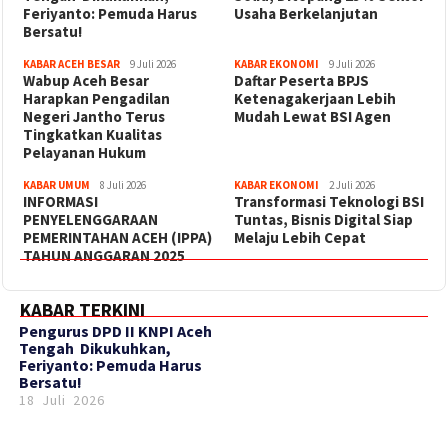
Feriyanto: Pemuda Harus
Usaha Berkelanjutan
Bersatu!
KABAR ACEH BESAR
9 Juli 2026
KABAR EKONOMI
9 Juli 2026
Wabup Aceh Besar
Daftar Peserta BPJS
Harapkan Pengadilan
Ketenagakerjaan Lebih
Negeri Jantho Terus
Mudah Lewat BSI Agen
Tingkatkan Kualitas
Pelayanan Hukum
KABAR UMUM
8 Juli 2026
KABAR EKONOMI
2 Juli 2026
INFORMASI
Transformasi Teknologi BSI
PENYELENGGARAAN
Tuntas, Bisnis Digital Siap
PEMERINTAHAN ACEH (IPPA)
Melaju Lebih Cepat
TAHUN ANGGARAN 2025
KABAR TERKINI
‎Pengurus DPD II KNPI Aceh
Tengah Dikukuhkan,
Feriyanto: Pemuda Harus
Bersatu!
18 Juli 2026