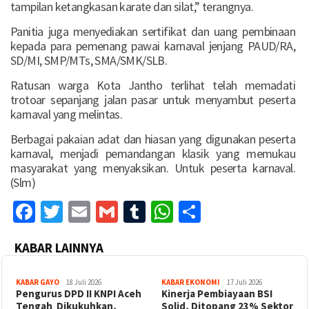
tampilan ketangkasan karate dan silat,” terangnya.
Panitia juga menyediakan sertifikat dan uang pembinaan
kepada para pemenang pawai karnaval jenjang PAUD/RA,
SD/MI, SMP/MTs, SMA/SMK/SLB.
Ratusan warga Kota Jantho terlihat telah memadati
trotoar sepanjang jalan pasar untuk menyambut peserta
karnaval yang melintas.
Berbagai pakaian adat dan hiasan yang digunakan peserta
karnaval, menjadi pemandangan klasik yang memukau
masyarakat yang menyaksikan. Untuk peserta karnaval.
(Slm)
Facebook
Twitter
Email
Gmail
Tumblr
WhatsApp
Share
KABAR LAINNYA
KABAR GAYO
18 Juli 2026
KABAR EKONOMI
17 Juli 2026
‎Pengurus DPD II KNPI Aceh
Kinerja Pembiayaan BSI
Tengah Dikukuhkan,
Solid, Ditopang 23% Sektor