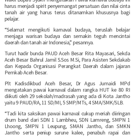
harus menjadi spirit penyemangat persatuan dan nilai cinta
tanah air yang harus terus ditanamkan khususnya bagi
pelajar.
“Selamat mengikuti karnaval budaya, teruslah belajar
menjaga warisan budaya dan semakin teguh mencintai
daerah dan tanah air Indonesia,” pesannya.
Turut hadir bunda PAUD Aceh Besar Rita Mayasari, Sekda
Aceh Besar Bahrul Jamil S.Sos M.Si, Para Asisten Sekdakab
dan Kepada Organisasi Perangkat Daerah dalam jajaran
Pemkab Aceh Besar.
Plt Kadisdikbud Aceh Besar, Dr Agus Jumaidi MPd
mengatakan pawai karnaval dalam rangka HUT ke 80 RI
diikuti oleh 29 sekolah/madrasah yang ada di Kota Jantho
yaitu 9 PAUD/RA, 11 SD/MI, 5 SMP/MTs, 4 SMA/SMK/SLB.
“Tadi kita saksikan pawai karnaval cukup meriah diiringan
drum band dari SDN 1 Lambheu, SDN Lamreng, SMPN 1
Lhoong, SMPN 1 Leupung, SMAN Jantho, dan SMKN
Jantho serta peniup surune kalee, penabuh rapai dan