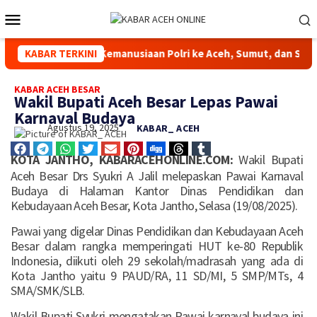
e Aceh, Sumut, dan Sumbar
KABAR TERKINI
Kapolda Aceh Hadiri Peresmia
KABAR ACEH BESAR
Wakil Bupati Aceh Besar Lepas Pawai
Karnaval Budaya
Agustus 19, 2025
KABAR_ ACEH
KOTA JANTHO, KABARACEHONLINE.COM:
Wakil Bupati
Aceh Besar Drs Syukri A Jalil melepaskan Pawai Karnaval
Budaya di Halaman Kantor Dinas Pendidikan dan
Kebudayaan Aceh Besar, Kota Jantho, Selasa (19/08/2025).
Pawai yang digelar Dinas Pendidikan dan Kebudayaan Aceh
Besar dalam rangka memperingati HUT ke-80 Republik
Indonesia, diikuti oleh 29 sekolah/madrasah yang ada di
Kota Jantho yaitu 9 PAUD/RA, 11 SD/MI, 5 SMP/MTs, 4
SMA/SMK/SLB.
Wakil Bupati Syukri mengatakan Pawai karnaval budaya ini