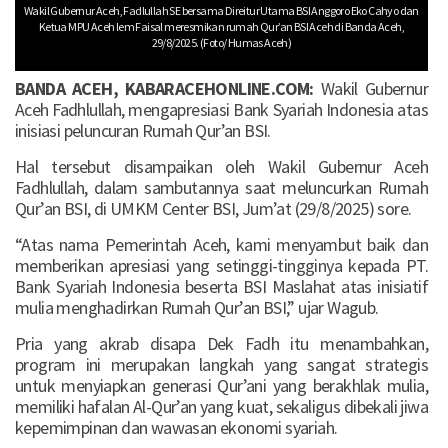
Wakil Gubernur Aceh, Fadlullah SE bersama Direitur Utama BSI Anggoro Eko Cahyo dan
Ketua MPU Aceh lem Faisal meresmikan rumah Qur’an BSI Aceh di Banda Aceh,
29/8/2025. (Foto/ Humas Aceh)
BANDA ACEH, KABARACEHONLINE.COM:
Wakil Gubernur
Aceh Fadhlullah, mengapresiasi Bank Syariah Indonesia atas
inisiasi peluncuran Rumah Qur’an BSI.
Hal tersebut disampaikan oleh Wakil Gubernur Aceh
Fadhlullah, dalam sambutannya saat meluncurkan Rumah
Qur’an BSI, di UMKM Center BSI, Jum’at (29/8/2025) sore.
“Atas nama Pemerintah Aceh, kami menyambut baik dan
memberikan apresiasi yang setinggi-tingginya kepada PT.
Bank Syariah Indonesia beserta BSI Maslahat atas inisiatif
mulia menghadirkan Rumah Qur’an BSI,” ujar Wagub.
Pria yang akrab disapa Dek Fadh itu menambahkan,
program ini merupakan langkah yang sangat strategis
untuk menyiapkan generasi Qur’ani yang berakhlak mulia,
memiliki hafalan Al-Qur’an yang kuat, sekaligus dibekali jiwa
kepemimpinan dan wawasan ekonomi syariah.