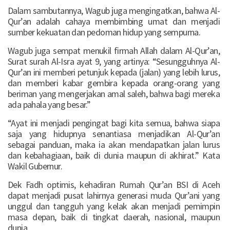
Dalam sambutannya, Wagub juga mengingatkan, bahwa Al-
Qur’an adalah cahaya membimbing umat dan menjadi
sumber kekuatan dan pedoman hidup yang sempurna.
Wagub juga sempat menukil firmah Allah dalam Al-Qur’an,
Surat surah Al-Isra ayat 9, yang artinya: “Sesungguhnya Al-
Qur’an ini memberi petunjuk kepada (jalan) yang lebih lurus,
dan memberi kabar gembira kepada orang-orang yang
beriman yang mengerjakan amal saleh, bahwa bagi mereka
ada pahala yang besar.”
“Ayat ini menjadi pengingat bagi kita semua, bahwa siapa
saja yang hidupnya senantiasa menjadikan Al-Qur’an
sebagai panduan, maka ia akan mendapatkan jalan lurus
dan kebahagiaan, baik di dunia maupun di akhirat.” Kata
Wakil Gubernur.
Dek Fadh optimis, kehadiran Rumah Qur’an BSI di Aceh
dapat menjadi pusat lahirnya generasi muda Qur’ani yang
unggul dan tangguh yang kelak akan menjadi pemimpin
masa depan, baik di tingkat daerah, nasional, maupun
dunia.