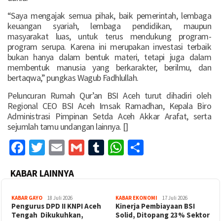
“Saya mengajak semua pihak, baik pemerintah, lembaga
keuangan syariah, lembaga pendidikan, maupun
masyarakat luas, untuk terus mendukung program-
program serupa. Karena ini merupakan investasi terbaik
bukan hanya dalam bentuk materi, tetapi juga dalam
membentuk manusia yang berkarakter, berilmu, dan
bertaqwa,” pungkas Wagub Fadhlullah.
Peluncuran Rumah Qur’an BSI Aceh turut dihadiri oleh
Regional CEO BSI Aceh Imsak Ramadhan, Kepala Biro
Administrasi Pimpinan Setda Aceh Akkar Arafat, serta
sejumlah tamu undangan lainnya. []
Facebook
Twitter
Email
Gmail
Tumblr
WhatsApp
Share
KABAR LAINNYA
KABAR GAYO
18 Juli 2026
KABAR EKONOMI
17 Juli 2026
‎Pengurus DPD II KNPI Aceh
Kinerja Pembiayaan BSI
Tengah Dikukuhkan,
Solid, Ditopang 23% Sektor