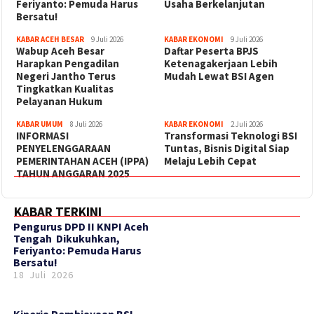
Feriyanto: Pemuda Harus
Usaha Berkelanjutan
Bersatu!
KABAR ACEH BESAR
9 Juli 2026
KABAR EKONOMI
9 Juli 2026
Wabup Aceh Besar
Daftar Peserta BPJS
Harapkan Pengadilan
Ketenagakerjaan Lebih
Negeri Jantho Terus
Mudah Lewat BSI Agen
Tingkatkan Kualitas
Pelayanan Hukum
KABAR UMUM
8 Juli 2026
KABAR EKONOMI
2 Juli 2026
INFORMASI
Transformasi Teknologi BSI
PENYELENGGARAAN
Tuntas, Bisnis Digital Siap
PEMERINTAHAN ACEH (IPPA)
Melaju Lebih Cepat
TAHUN ANGGARAN 2025
KABAR TERKINI
‎Pengurus DPD II KNPI Aceh
Tengah Dikukuhkan,
Feriyanto: Pemuda Harus
Bersatu!
18 Juli 2026