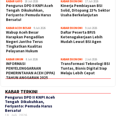
KABAR GAYO
18 Juli 2026
KABAR EKONOMI
17 Juli 2026
‎Pengurus DPD II KNPI Aceh
Kinerja Pembiayaan BSI
Tengah Dikukuhkan,
Solid, Ditopang 23% Sektor
Feriyanto: Pemuda Harus
Usaha Berkelanjutan
Bersatu!
KABAR ACEH BESAR
9 Juli 2026
KABAR EKONOMI
9 Juli 2026
Wabup Aceh Besar
Daftar Peserta BPJS
Harapkan Pengadilan
Ketenagakerjaan Lebih
Negeri Jantho Terus
Mudah Lewat BSI Agen
Tingkatkan Kualitas
Pelayanan Hukum
KABAR UMUM
8 Juli 2026
KABAR EKONOMI
2 Juli 2026
INFORMASI
Transformasi Teknologi BSI
PENYELENGGARAAN
Tuntas, Bisnis Digital Siap
PEMERINTAHAN ACEH (IPPA)
Melaju Lebih Cepat
TAHUN ANGGARAN 2025
KABAR TERKINI
‎Pengurus DPD II KNPI Aceh
Tengah Dikukuhkan,
Feriyanto: Pemuda Harus
Bersatu!
18 Juli 2026