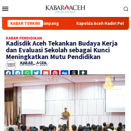
 Syuhada Kuala Simpang
KABAR TERKINI
Kapolda Aceh Hadiri Pelepasan Di
KABAR PENDIDIKAN
Kadisdik Aceh Tekankan Budaya Kerja
dan Evaluasi Sekolah sebagai Kunci
Meningkatkan Mutu Pendidikan
KABAR_ ACEH
Oktober 7, 2025