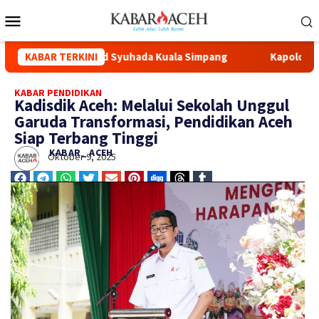
novasi Masjid Syuhada Kuala Simpang
KABAR TERKINI
Kapolda Aceh Hadir
KABAR PENDIDIKAN
Kadisdik Aceh: Melalui Sekolah Unggul
Garuda Transformasi, Pendidikan Aceh
Siap Terbang Tinggi
KABAR_ ACEH
Oktober 9, 2025