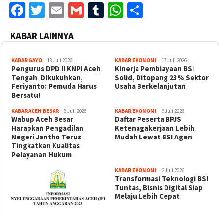
Facebook
Twitter
Email
Gmail
Tumblr
WhatsApp
Share
KABAR LAINNYA
KABAR GAYO
18 Juli 2026
KABAR EKONOMI
17 Juli 2026
‎Pengurus DPD II KNPI Aceh
Kinerja Pembiayaan BSI
Tengah Dikukuhkan,
Solid, Ditopang 23% Sektor
Feriyanto: Pemuda Harus
Usaha Berkelanjutan
Bersatu!
KABAR ACEH BESAR
9 Juli 2026
KABAR EKONOMI
9 Juli 2026
Wabup Aceh Besar
Daftar Peserta BPJS
Harapkan Pengadilan
Ketenagakerjaan Lebih
Negeri Jantho Terus
Mudah Lewat BSI Agen
Tingkatkan Kualitas
Pelayanan Hukum
KABAR EKONOMI
2 Juli 2026
Transformasi Teknologi BSI
Tuntas, Bisnis Digital Siap
Melaju Lebih Cepat