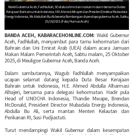
Wakil Gubernur Aceh, Fadhlullah, SE silaturahmi dan makan malam bersama Dubes
Kerajaan Bahrain untuk Indonesia, Y.M. Ahmed Alhajeri dan Presiden Direktur Mubadala
Energy Indonesia, Mr. Abdullah Bu Ali beserta Rombongan di pendopo gubernur Aceh, Sabtu,
25/10/2025. (Foto/ Humas Aceh)
BANDA ACEH, KABARACEHONLINE.COM:
Wakil Gubernur
Aceh, Fadhlullah, menyambut para tamu kehormatan dari
Bahrain dan Uni Emirat Arab (UEA) dalam acara Jamuan
Makan Malam Pemerintah Aceh, Sabtu malam, 25 Oktober
2025, di Meuligoe Gubernur Aceh, Banda Aceh.
‎Dalam sambutannya, Wagub Fadhlullah menyampaikan
ucapan selamat datang kepada Duta Besar Kerajaan
Bahrain untuk Indonesia, H.E. Ahmed Abdulla Alharmasi
Alhajeri, bersama para delegasi kehormatan. Hadir pula
Head of UNOCHA Indonesia, Thandie Mwape, Brendan
McDonald, President Director Mubadala Energy Indonesia,
Abdulla Bu Ali, serta mantan Menteri Kelautan dan
Perikanan RI, Susi Pudjiastuti.
‎Turut mendampingi Wakil Gubernur dalam kesempatan