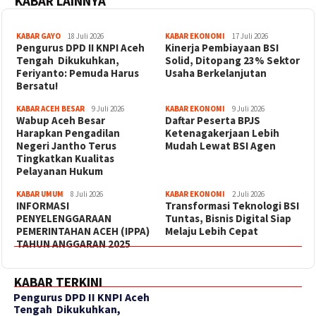
KABAR LAINNYA
KABAR GAYO
18 Juli 2026
KABAR EKONOMI
17 Juli 2026
‎Pengurus DPD II KNPI Aceh
Kinerja Pembiayaan BSI
Tengah Dikukuhkan,
Solid, Ditopang 23% Sektor
Feriyanto: Pemuda Harus
Usaha Berkelanjutan
Bersatu!
KABAR ACEH BESAR
9 Juli 2026
KABAR EKONOMI
9 Juli 2026
Wabup Aceh Besar
Daftar Peserta BPJS
Harapkan Pengadilan
Ketenagakerjaan Lebih
Negeri Jantho Terus
Mudah Lewat BSI Agen
Tingkatkan Kualitas
Pelayanan Hukum
KABAR UMUM
8 Juli 2026
KABAR EKONOMI
2 Juli 2026
INFORMASI
Transformasi Teknologi BSI
PENYELENGGARAAN
Tuntas, Bisnis Digital Siap
PEMERINTAHAN ACEH (IPPA)
Melaju Lebih Cepat
TAHUN ANGGARAN 2025
KABAR TERKINI
‎Pengurus DPD II KNPI Aceh
Tengah Dikukuhkan,