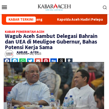
yuhada Kuala Simpang
KABAR TERKINI
Kapolda Aceh Hadiri Pelepasan Dist
KABAR PEMERINTAH ACEH
Wagub Aceh Sambut Delegasi Bahrain
dan UEA di Meuligoe Gubernur, Bahas
Potensi Kerja Sama
KABAR_ ACEH
Oktober 26, 2025