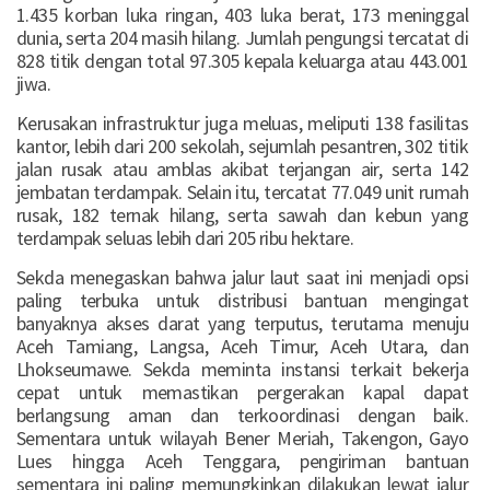
1.435 korban luka ringan, 403 luka berat, 173 meninggal
dunia, serta 204 masih hilang. Jumlah pengungsi tercatat di
828 titik dengan total 97.305 kepala keluarga atau 443.001
jiwa.
Kerusakan infrastruktur juga meluas, meliputi 138 fasilitas
kantor, lebih dari 200 sekolah, sejumlah pesantren, 302 titik
jalan rusak atau amblas akibat terjangan air, serta 142
jembatan terdampak. Selain itu, tercatat 77.049 unit rumah
rusak, 182 ternak hilang, serta sawah dan kebun yang
terdampak seluas lebih dari 205 ribu hektare.
Sekda menegaskan bahwa jalur laut saat ini menjadi opsi
paling terbuka untuk distribusi bantuan mengingat
banyaknya akses darat yang terputus, terutama menuju
Aceh Tamiang, Langsa, Aceh Timur, Aceh Utara, dan
Lhokseumawe. Sekda meminta instansi terkait bekerja
cepat untuk memastikan pergerakan kapal dapat
berlangsung aman dan terkoordinasi dengan baik.
Sementara untuk wilayah Bener Meriah, Takengon, Gayo
Lues hingga Aceh Tenggara, pengiriman bantuan
sementara ini paling memungkinkan dilakukan lewat jalur