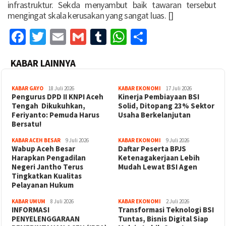
infrastruktur. Sekda menyambut baik tawaran tersebut
mengingat skala kerusakan yang sangat luas. []
Facebook
Twitter
Email
Gmail
Tumblr
WhatsApp
Share
KABAR LAINNYA
KABAR GAYO
18 Juli 2026
KABAR EKONOMI
17 Juli 2026
‎Pengurus DPD II KNPI Aceh
Kinerja Pembiayaan BSI
Tengah Dikukuhkan,
Solid, Ditopang 23% Sektor
Feriyanto: Pemuda Harus
Usaha Berkelanjutan
Bersatu!
KABAR ACEH BESAR
9 Juli 2026
KABAR EKONOMI
9 Juli 2026
Wabup Aceh Besar
Daftar Peserta BPJS
Harapkan Pengadilan
Ketenagakerjaan Lebih
Negeri Jantho Terus
Mudah Lewat BSI Agen
Tingkatkan Kualitas
Pelayanan Hukum
KABAR UMUM
8 Juli 2026
KABAR EKONOMI
2 Juli 2026
INFORMASI
Transformasi Teknologi BSI
PENYELENGGARAAN
Tuntas, Bisnis Digital Siap