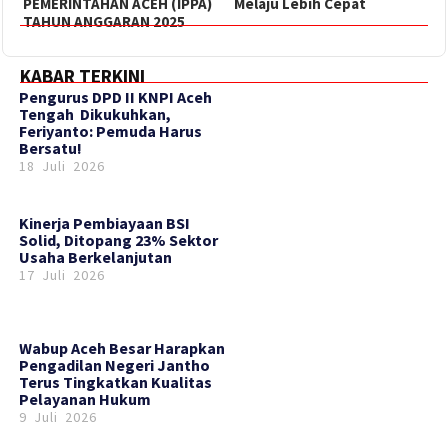
PEMERINTAHAN ACEH (IPPA)
Melaju Lebih Cepat
TAHUN ANGGARAN 2025
KABAR TERKINI
‎Pengurus DPD II KNPI Aceh
Tengah Dikukuhkan,
Feriyanto: Pemuda Harus
Bersatu!
18 Juli 2026
Kinerja Pembiayaan BSI
Solid, Ditopang 23% Sektor
Usaha Berkelanjutan
17 Juli 2026
Wabup Aceh Besar Harapkan
Pengadilan Negeri Jantho
Terus Tingkatkan Kualitas
Pelayanan Hukum
9 Juli 2026