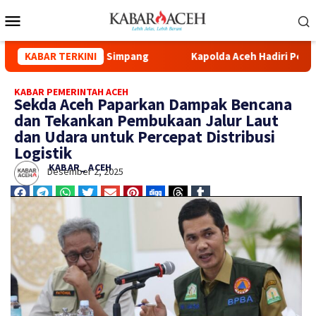
d Syuhada Kuala Simpang
KABAR TERKINI
Kapolda Aceh Hadiri Pelepasan 
KABAR PEMERINTAH ACEH
Sekda Aceh Paparkan Dampak Bencana
dan Tekankan Pembukaan Jalur Laut
dan Udara untuk Percepat Distribusi
Logistik
KABAR_ ACEH
Desember 2, 2025