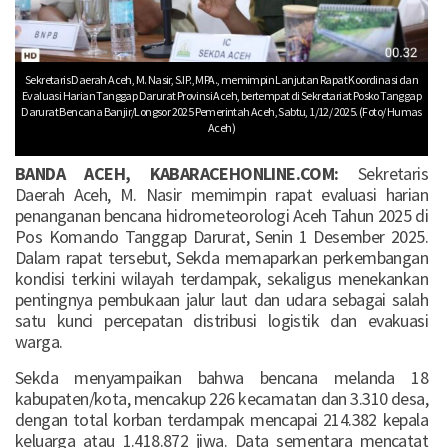
Sekretaris Daerah Aceh, M. Nasir, S.IP., MPA., memimpin Lanjutan Rapat Koordinasi dan
Evaluasi Harian Tanggap Darurat Provinsi Aceh, bertempat di Sekretariat Posko Tanggap
Darurat Bencana Banjir/Longsor 2025 Pemerintah Aceh, Sabtu, 1/12/ 2025. (Foto/ Humas
Aceh)
BANDA ACEH, KABARACEHONLINE.COM:
Sekretaris
Daerah Aceh, M. Nasir memimpin rapat evaluasi harian
penanganan bencana hidrometeorologi Aceh Tahun 2025 di
Pos Komando Tanggap Darurat, Senin 1 Desember 2025.
Dalam rapat tersebut, Sekda memaparkan perkembangan
kondisi terkini wilayah terdampak, sekaligus menekankan
pentingnya pembukaan jalur laut dan udara sebagai salah
satu kunci percepatan distribusi logistik dan evakuasi
warga.
Sekda menyampaikan bahwa bencana melanda 18
kabupaten/kota, mencakup 226 kecamatan dan 3.310 desa,
dengan total korban terdampak mencapai 214.382 kepala
keluarga atau 1.418.872 jiwa. Data sementara mencatat