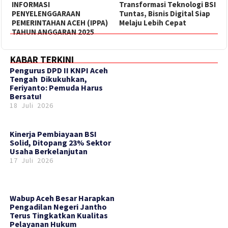
INFORMASI
Transformasi Teknologi BSI
PENYELENGGARAAN
Tuntas, Bisnis Digital Siap
PEMERINTAHAN ACEH (IPPA)
Melaju Lebih Cepat
TAHUN ANGGARAN 2025
KABAR TERKINI
‎Pengurus DPD II KNPI Aceh
Tengah Dikukuhkan,
Feriyanto: Pemuda Harus
Bersatu!
18 Juli 2026
Kinerja Pembiayaan BSI
Solid, Ditopang 23% Sektor
Usaha Berkelanjutan
17 Juli 2026
Wabup Aceh Besar Harapkan
Pengadilan Negeri Jantho
Terus Tingkatkan Kualitas
Pelayanan Hukum