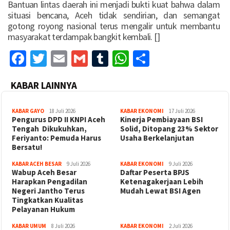
Bantuan lintas daerah ini menjadi bukti kuat bahwa dalam
situasi bencana, Aceh tidak sendirian, dan semangat
gotong royong nasional terus mengalir untuk membantu
masyarakat terdampak bangkit kembali. []
Facebook
Twitter
Email
Gmail
Tumblr
WhatsApp
Share
KABAR LAINNYA
KABAR GAYO
18 Juli 2026
KABAR EKONOMI
17 Juli 2026
‎Pengurus DPD II KNPI Aceh
Kinerja Pembiayaan BSI
Tengah Dikukuhkan,
Solid, Ditopang 23% Sektor
Feriyanto: Pemuda Harus
Usaha Berkelanjutan
Bersatu!
KABAR ACEH BESAR
9 Juli 2026
KABAR EKONOMI
9 Juli 2026
Wabup Aceh Besar
Daftar Peserta BPJS
Harapkan Pengadilan
Ketenagakerjaan Lebih
Negeri Jantho Terus
Mudah Lewat BSI Agen
Tingkatkan Kualitas
Pelayanan Hukum
KABAR UMUM
8 Juli 2026
KABAR EKONOMI
2 Juli 2026