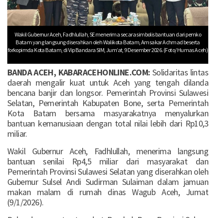
Wakil Gubernur Aceh, Fadhlullah, SE menerima secara simbolis bantuan dari pemko
Batam yang langsung diserahkan oleh Walikota Batam, Amsakar Achmad beserta
forkopimda Kota Batam, di Vip Bandara SIM, Jum’at, 9 Desember 2026. (Foto/ Humas Aceh)
BANDA ACEH, KABARACEHONLINE.COM:
Solidaritas lintas
daerah mengalir kuat untuk Aceh yang tengah dilanda
bencana banjir dan longsor. Pemerintah Provinsi Sulawesi
Selatan, Pemerintah Kabupaten Bone, serta Pemerintah
Kota Batam bersama masyarakatnya menyalurkan
bantuan kemanusiaan dengan total nilai lebih dari Rp10,3
miliar.
Wakil Gubernur Aceh, Fadhlullah, menerima langsung
bantuan senilai Rp4,5 miliar dari masyarakat dan
Pemerintah Provinsi Sulawesi Selatan yang diserahkan oleh
Gubernur Sulsel Andi Sudirman Sulaiman dalam jamuan
makan malam di rumah dinas Wagub Aceh, Jumat
(9/1/2026).