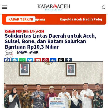
 Syuhada Kuala Simpang
KABAR TERKINI
Kapolda Aceh Hadiri Pelepasan Di
KABAR PEMERINTAH ACEH
Solidaritas Lintas Daerah untuk Aceh,
Sulsel, Bone, dan Batam Salurkan
Bantuan Rp10,3 Miliar
KABAR_ ACEH
Januari 10, 2026