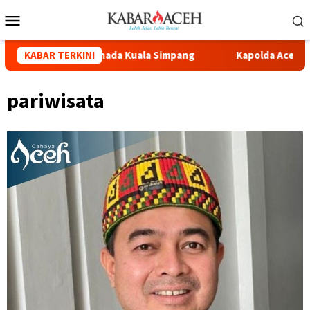
id Syuhada Kuala Simpang
KABAR TERKINI
Kapolda Aceh Hadiri Pelepasan 
pariwisata