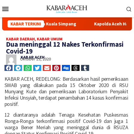
asi Masjid Syuhada Kuala Simpang
KABAR TERKINI
Kapolda Aceh Hadiri Pe
KABAR DAERAH
,
KABAR UMUM
Dua meninggal 12 Nakes Terkonfirmasi
Covid-19
KABAR ACEH
Oktober 15, 2020
KABAR ACEH, REDELONG: Berdasarkan hasil pemeriksaan
SWAB yang dilakukan pada 15 Oktober 2020 di RSU
Munyang Kute dan pemeriksaan Laboratorium Penyakit
Infeksi Unsyiah, terdapat penambahan 14 kasus konfirmasi
positif.
12 diantaranya adalah Tenaga Kesehatan Puskesmas
Ronga-Ronga terkonfirmasi positif Covid-19 dan juga 1
warga Bener Meriah yang meninggal dunia di RSUZA
dengan Status Konfirmasi Positif Covid-19.