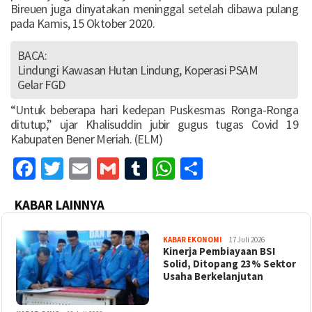
Bireuen juga dinyatakan meninggal setelah dibawa pulang
pada Kamis, 15 Oktober 2020.
BACA:
Lindungi Kawasan Hutan Lindung, Koperasi PSAM
Gelar FGD
“Untuk beberapa hari kedepan Puskesmas Ronga-Ronga
ditutup,” ujar Khalisuddin jubir gugus tugas Covid 19
Kabupaten Bener Meriah. (ELM)
Facebook
Twitter
Email
Gmail
Tumblr
WhatsApp
Share
KABAR LAINNYA
KABAR EKONOMI
17 Juli 2026
Kinerja Pembiayaan BSI
Solid, Ditopang 23% Sektor
Usaha Berkelanjutan