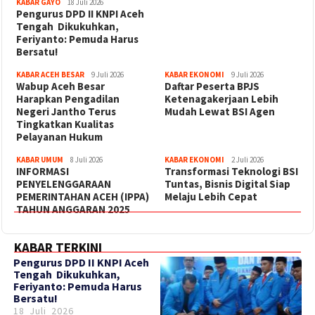
KABAR GAYO
18 Juli 2026
‎Pengurus DPD II KNPI Aceh
Tengah Dikukuhkan,
Feriyanto: Pemuda Harus
Bersatu!
KABAR ACEH BESAR
9 Juli 2026
KABAR EKONOMI
9 Juli 2026
Wabup Aceh Besar
Daftar Peserta BPJS
Harapkan Pengadilan
Ketenagakerjaan Lebih
Negeri Jantho Terus
Mudah Lewat BSI Agen
Tingkatkan Kualitas
Pelayanan Hukum
KABAR UMUM
8 Juli 2026
KABAR EKONOMI
2 Juli 2026
INFORMASI
Transformasi Teknologi BSI
PENYELENGGARAAN
Tuntas, Bisnis Digital Siap
PEMERINTAHAN ACEH (IPPA)
Melaju Lebih Cepat
TAHUN ANGGARAN 2025
KABAR TERKINI
‎Pengurus DPD II KNPI Aceh
Tengah Dikukuhkan,
Feriyanto: Pemuda Harus
Bersatu!
18 Juli 2026