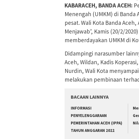
KABARACEH, BANDA ACEH:
P
Menengah (UMKM) di Banda
pesat. Wali Kota Banda Aceh,
Menjawab’, Kamis (20/2/2020)
memberdayakan UMKM di Kot
Didampingi narasumber lainny
Aceh, Wildan, Kadis Koperas
Nurdin, Wali Kota menyampai
melakukan pembinaan terhad
BACAAN LAINNYA
INFORMASI
Me
PENYELENGGARAAN
Ge
PEMERINTAHAN ACEH (IPPA)
Nil
TAHUN ANGGARAN 2022