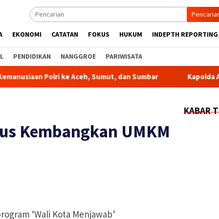
Pencaria
A
EKONOMI
CATATAN
FOKUS
HUKUM
INDEPTH REPORTING
L
PENDIDIKAN
NANGGROE
PARIWISATA
ri ke Aceh, Sumut, dan Sumbar
Kapolda Aceh Hadiri Pere
KABAR T
kus Kembangkan UMKM
program ‘Wali Kota Menjawab’