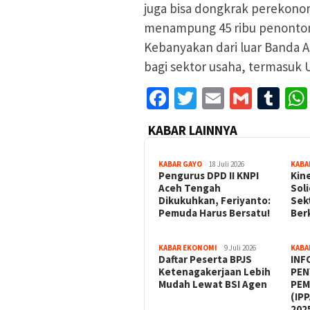
juga bisa dongkrak perekono
menampung 45 ribu penonton 
Kebanyakan dari luar Banda A
bagi sektor usaha, termasu
Facebook
Twitter
Email
Gmail
Tu
KABAR LAINNYA
KABAR GAYO
18 Juli 2026
KABA
‎Pengurus DPD II KNPI
Kin
Aceh Tengah
Sol
Dikukuhkan, Feriyanto:
Sek
Pemuda Harus Bersatu!
Ber
KABAR EKONOMI
9 Juli 2026
KABA
Daftar Peserta BPJS
INF
Ketenagakerjaan Lebih
PEN
Mudah Lewat BSI Agen
PEM
(IP
202