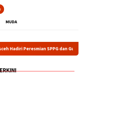
n
MUDA
smian SPPG dan Gudang Ketahanan Pangan Polri oleh Presiden P
ERKINI