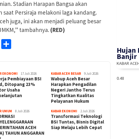
mian. Stadian Harapan Bangsa akan
saat Persiraja melakoni laga kandang.
ceh juga, ini akan menjadi peluang besar
k UMKM,” tambahnya.
(RED)
mblr
WhatsApp
Share
Hujan 
Banjir
KABAR ACE
R EKONOMI
17 Juli 2026
KABAR ACEH BESAR
9 Juli 2026
erja Pembiayaan BSI
Wabup Aceh Besar
id, Ditopang 23%
Harapkan Pengadilan
tor Usaha
Negeri Jantho Terus
kelanjutan
Tingkatkan Kualitas
Pelayanan Hukum
R UMUM
8 Juli 2026
KABAR EKONOMI
2 Juli 2026
ORMASI
Transformasi Teknologi
YELENGGARAAN
BSI Tuntas, Bisnis Digital
ERINTAHAN ACEH
Siap Melaju Lebih Cepat
PA) TAHUN ANGGARAN
5