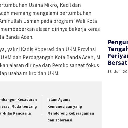
ertumbuhan Usaha Mikro, Kecil dan
 Aceh memang mengalami pertumbuhan
 Aminullah Usman pada program ‘Wali Kota
 membeberkan alasan dirinya bekerja keras
a Banda Aceh.
‎Pengu
Tenga
a, yakni Kadis Koperasi dan UKM Provinsi
Feriya
i, UKM dan Perdagangan Kota Banda Aceh, M
Bersat
kan alasan dirinya dan Pemko sangat fokus
18 Juli 20
ap usaha mikro dan UKM.
mbangun Kesadaran
Islam Agama
nerasi Muda tentang
Kemanusiaan yang
ai-Nilai Pancasila
Mendorong Keberagaman
dan Toleransi