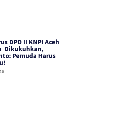
rus DPD II KNPI Aceh
h Dikukuhkan,
nto: Pemuda Harus
u!
26