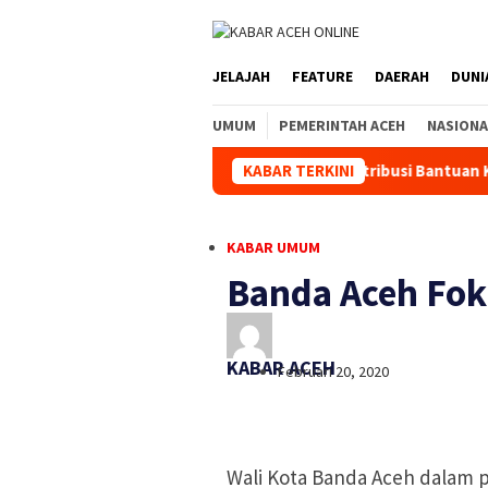
JELAJAH
FEATURE
DAERAH
DUNI
UMUM
PEMERINTAH ACEH
NASIONA
polda Aceh Hadiri Pelepasan Distribusi Bantuan Kemanusiaan Pol
KABAR TERKINI
KABAR UMUM
Banda Aceh Fo
KABAR ACEH
Februari 20, 2020
Wali Kota Banda Aceh dalam 