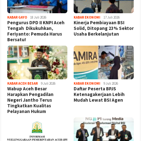
KABAR GAYO
18 Juli 2026
KABAR EKONOMI
17 Juli 2026
‎Pengurus DPD II KNPI Aceh
Kinerja Pembiayaan BSI
Tengah Dikukuhkan,
Solid, Ditopang 23% Sektor
Feriyanto: Pemuda Harus
Usaha Berkelanjutan
Bersatu!
KABAR ACEH BESAR
9 Juli 2026
KABAR EKONOMI
9 Juli 2026
Wabup Aceh Besar
Daftar Peserta BPJS
Harapkan Pengadilan
Ketenagakerjaan Lebih
Negeri Jantho Terus
Mudah Lewat BSI Agen
Tingkatkan Kualitas
Pelayanan Hukum