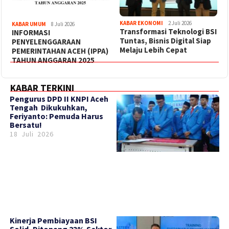
KABAR EKONOMI
2 Juli 2026
KABAR UMUM
8 Juli 2026
Transformasi Teknologi BSI
INFORMASI
Tuntas, Bisnis Digital Siap
PENYELENGGARAAN
Melaju Lebih Cepat
PEMERINTAHAN ACEH (IPPA)
TAHUN ANGGARAN 2025
KABAR TERKINI
‎Pengurus DPD II KNPI Aceh
Tengah Dikukuhkan,
Feriyanto: Pemuda Harus
Bersatu!
18 Juli 2026
Kinerja Pembiayaan BSI
Solid, Ditopang 23% Sektor