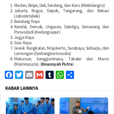
Medan, Binjai, Deli, Serdang, dan Karo (Mebidangro)
Jakarta Bogor, Depok, Tangerang, dan Bekasi
(Jabodetabek)
Bandung Raya
Kendal, Demak, Ungaran, Salatiga, Semarang dan
Purwodadi (Kedungsepur)
Jogja Raya
Solo Raya
Gresik Bangkalan, Mojokerto, Surabaya, Sidoarjo, dan
Lamongan (Gerbangkertosusila)
Makassar, Sungguminasa, Takalar dan Maros
(Maminasata). (
Ilmansyah Putra
)
Facebook
Twitter
Email
Gmail
Tumblr
WhatsApp
Share
KABAR LAINNYA